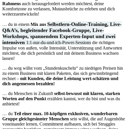
Rahmens
auch herausgefordert werden möchtest, deine
Komfortzone zu verlassen, Mutausbrüche zu erleben und dich
weiterzuentwickeln!
Selbstlern-Online-Training, Live-
… du in einem
Mix aus
Q&A’s, begleitender Facebook-Gruppe, Live-
Workshops, spannendem Experten-Input und
zwei
intensiven
1:1-nur-du-und-ich-Power-Sessions
die richtigen
Impulse von außen, volle Intensität, Unterstützung und Antworten
möchtest, die dich persönlich und mit deinem Business wachsen
lassen!
… du weg willst vom „Stundenkuscheln“ zu niedrigen Preisen hin
zu einem Business mit klaren Paketen, das sich gewinnbringend
rechnet –
mit
Kunden, die deine Leistung wert-schätzen und
dich angemessen bezahlen!
… du Menschen in Zukunft
selbst-bewusst mit klaren, starken
Worten auf den Punkt
erzählen kannst, wer du bist und was du
anbietest!
… du
Teil einer max. 10-köpfigen exklusiven, wunderbaren
Gruppe gleichgesinnter Menschen
sein willst, die auf Augenhöhe
voneinander lernen, Commitment aufbauen, sich bei Struggles