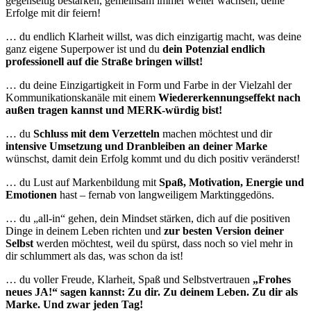
gegenseitig bestärken, gemeinsam immer weiter wachsen, deine
Erfolge mit dir feiern!
… du endlich Klarheit willst, was dich einzigartig macht, was deine
ganz eigene Superpower ist und du
dein Potenzial endlich
professionell auf die Straße bringen willst!
… du deine Einzigartigkeit in Form und Farbe in der Vielzahl der
Kommunikationskanäle mit einem
Wiedererkennungseffekt nach
außen tragen kannst und MERK-würdig bist!
… du
Schluss mit dem Verzetteln
machen möchtest und dir
intensive Umsetzung und Dranbleiben an deiner Marke
wünschst, damit dein Erfolg kommt und du dich positiv veränderst!
… du Lust auf Markenbildung mit
Spaß, Motivation, Energie und
Emotionen
hast – fernab von langweiligem Marktinggedöns.
… du „all-in“ gehen, dein Mindset stärken, dich auf die positiven
Dinge in deinem Leben richten und
zur besten Version deiner
Selbst
werden möchtest, weil du spürst, dass noch so viel mehr in
dir schlummert als das, was schon da ist!
… du voller Freude, Klarheit, Spaß und Selbstvertrauen
„Frohes
neues JA!“ sagen kannst: Zu dir. Zu deinem Leben. Zu dir als
Marke. Und zwar jeden Tag!