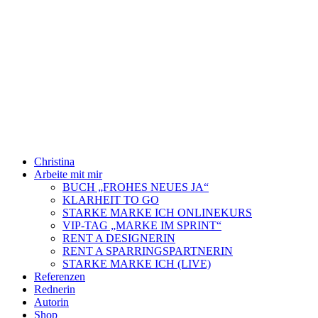
Zum
Inhalt
springen
Christina
Arbeite mit mir
BUCH „FROHES NEUES JA“
KLARHEIT TO GO
STARKE MARKE ICH ONLINEKURS
VIP-TAG „MARKE IM SPRINT“
RENT A DESIGNERIN
RENT A SPARRINGSPARTNERIN
STARKE MARKE ICH (LIVE)
Referenzen
Rednerin
Autorin
Shop