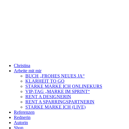
Zum
Inhalt
springen
Christina
Arbeite mit mir
BUCH „FROHES NEUES JA“
KLARHEIT TO GO
STARKE MARKE ICH ONLINEKURS
VIP-TAG „MARKE IM SPRINT“
RENT A DESIGNERIN
RENT A SPARRINGSPARTNERIN
STARKE MARKE ICH (LIVE)
Referenzen
Rednerin
Autorin
Shop